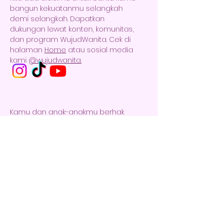
bangun kekuatanmu selangkah
demi selangkah. Dapatkan
dukungan lewat konten, komunitas,
dan program WujudWanita. Cek di
halaman
Home
atau sosial media
kami
@wujudwanita.
Kamu dan anak-anakmu berhak
bahagia!
💜 Salam hangat dari sesama ibu-
ibu tangguh
Kembali ke Home