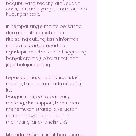
bagi ibu yang sedang atau sudah
cerai, terutama yang pernah terjebak
hubungan toxic.
Ini tempat single moms bersandar
dan memulihkan kekuatan.
Kita saling dukung, kasih informasi
seputar cerai (sampai tips
ngadepin mantan konflik-tinggi yang
banyak drama!), bisa curhat, dan
juga belajar bareng.
Lepas dari hubungan buruk tidak
mudah, kami pernah ada di posisi
itu.
Dengan ilmu, persiapan yang
matang, dan support, kamu akan
menemukan strategi & kekuatan
untuk melewati badai ini dan
melindungi anak-anakmu 💪
Kita ada disisimu untuk bantu kamu